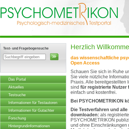
Herzlich Willkom
Test- und Fragebogensuche
das wissenschaftliche psy
Open Access
Schauen Sie sich in Ruhe um
Sie viele nützliche Informat
Das Portal
Praxis. Alle bereitgestellten
sind
für registrierte Nutzer
Aktuelles
einfach und kostenfrei.
Testsuche
Bei PSYCHOMETRIKON kö
Informationen für Testautoren
Die Testverfahren und alle
Informationen für Gutachter
downloaden:
als registriert
Forschung
PSYCHOMETRIKON publiziert
und ohne Einschränkungen 
Hintergrundinformationen