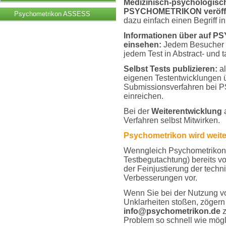
Medizinisch-psychologisch
PSYCHOMETRIKON veröffent
Psychometrikon ASSESS
dazu einfach einen Begriff i
Informationen über auf P
einsehen:
Jedem Besucher de
jedem Test in Abstract- und 
Selbst Tests publizieren:
al
eigenen Testentwicklungen ü
Submissionsverfahren bei
einreichen.
Bei der
Weiterentwicklung
Verfahren selbst Mitwirken.
Psychometrikon wird weiter
Wenngleich Psychometrikon i
Testbegutachtung) bereits voll
der Feinjustierung der tec
Verbesserungen vor.
Wenn Sie bei der Nutzung v
Unklarheiten stoßen, zögern S
info@psychometrikon.de
z
Problem so schnell wie mögl