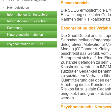
Tests nach Entwicklungsstufen
Einsatzbereich
Hier registrieren
Die SDES ermöglicht die Erh
Informationen für Testautoren
Entwicklung suizidaler Geda
Rahmen der Risikoabschätzu
Informationen für Gutachter
Forschung
Beschreibung des Verfahre
Hintergrundinformationen
Die Short Defeat and Entrap
Selbstbeurteilungsfrageboge
Psychometrikon ASSESS
„Integrativen Motivational-V
Modell) (O"Connor & Kirtley,
beschreibt das Gefühl, vom
Entrapment sich auf den Ein
Zustände gefangen zu sein 
Konstrukte werden im IMV Mo
suizidaler Gedanken benannt
zu suizidalem Verhalten füh
Quantifizierung der oben ge
Erhebung dieser Konstrukte
Risikos für suizidale Gedank
eingesetzt und grundsätzli
werden.
Psychometrische Kennwer