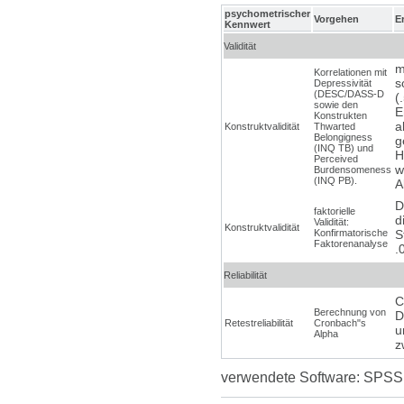
psychometrischer
Vorgehen
E
Kennwert
Validität
m
Korrelationen mit
s
Depressivität
(DESC/DASS-D
(
sowie den
E
Konstrukten
a
Konstruktvalidität
Thwarted
Belongigness
g
(INQ TB) und
H
Perceived
w
Burdensomeness
(INQ PB).
A
D
faktorielle
d
Validität:
Konstruktvalidität
Konfirmatorische
S
Faktorenanalyse
.
Reliabilität
C
Berechnung von
D
Retestreliabilität
Cronbach"s
u
Alpha
z
verwendete Software: SPSS 